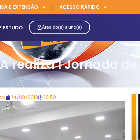
ISA E EXTENSÃO
ACESSO RÁPIDO
E ESTUDO
Área do(a) aluno(a)
A realiza I Jornada de 
awa
14/08/2019
16:50