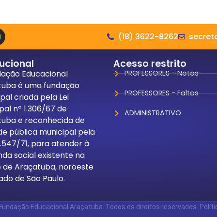
(18) 3622-8262
secret
tucional
Acesso restrito
dação Educacional
PROFESSORES - Notas
tuba é uma fundação
PROFESSORES - Faltas
pal criada pela Lei
pal nº 1.306/67 de
ADMINISTRATIVO
tuba e reconhecida de
ade pública municipal pela
 1.547/71, para atender à
a social existente na
 de Araçatuba, noroeste
ado de São Paulo.
undação Educacional Araçatuba. Todos os direitos reservados. Políti