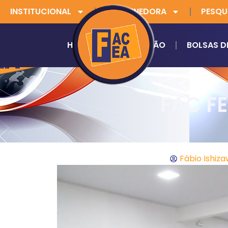
INSTITUCIONAL
MANTENEDORA
PESQU
HOME
GRADUAÇÃO
BOLSAS D
FAC FE
Fábio Ishiz