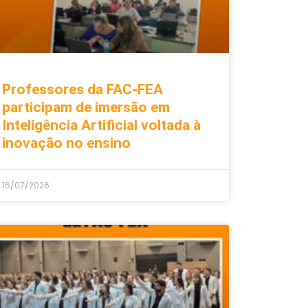
Professores da FAC-FEA
participam de imersão em
Inteligência Artificial voltada à
inovação no ensino
16/07/2026