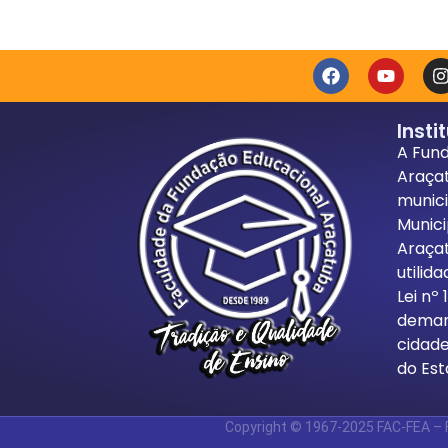
Insti
A Fun
Araça
munici
Munici
Araça
utilid
Lei nº
demand
cidade
do Est
Copyright © 1967-2025 FAC-FEA – F