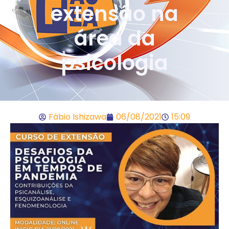
extensão na
área da
psicologia
Fábio Ishizawa
06/08/2021
15:09