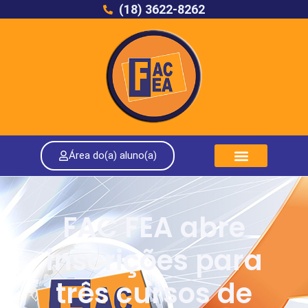
(18) 3622-8262
Área do(a) aluno(a)
FAC FEA abre
inscrições para
três cursos de