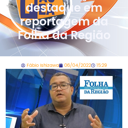
destaque em
reportagem da
Folha da Região
Fábio Ishizawa
06/04/2022
15:29