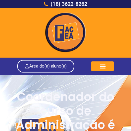
(18) 3622-8262
Área do(a) aluno(a)
Coordenador do
curso de
Administração é