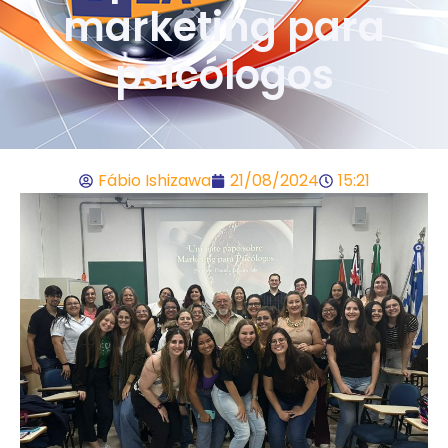
marketing para
psicólogos
Fábio Ishizawa
21/08/2024
15:21