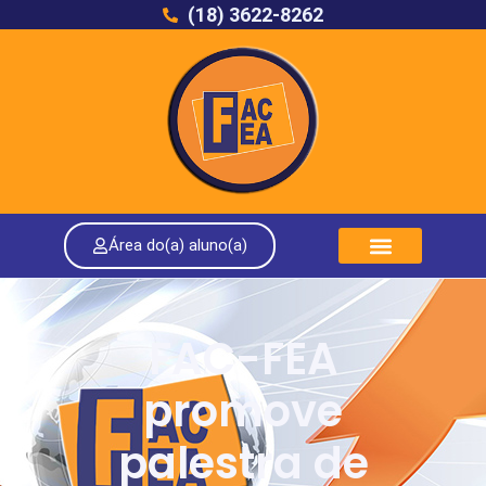
(18) 3622-8262
Área do(a) aluno(a)
FAC-FEA
promove
palestra de