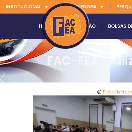
INSTITUCIONAL
MANTENEDORA
PESQU
HOME
GRADUAÇÃO
BOLSAS D
FAC-FEA realiz
Fábio Ishiza