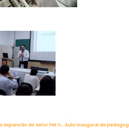
Pesquisa do LAB-EMP da FAC-FEA revela expansão do setor Pet na região