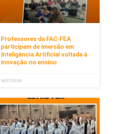
Professores da FAC-FEA
participam de imersão em
Inteligência Artificial voltada à
inovação no ensino
16/07/2026