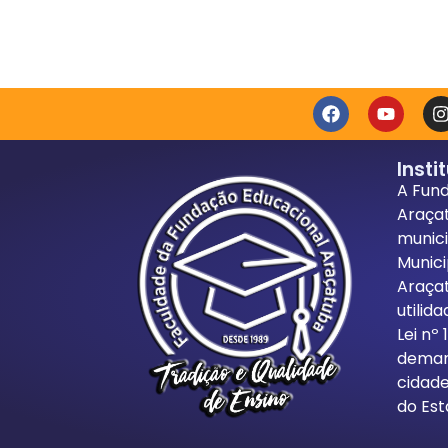
Insti
A Fun
Araça
munici
Munici
Araça
utilid
Lei nº
demand
cidade
do Est