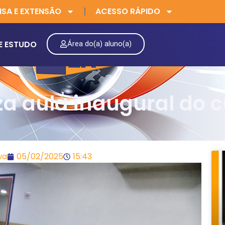
ISA E EXTENSÃO
ACESSO RÁPIDO
E ESTUDO
Área do(a) aluno(a)
a aula inaugural do c
wa
05/02/2025
15:43