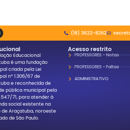
(18) 3622-8262
secret
tucional
Acesso restrito
dação Educacional
PROFESSORES - Notas
tuba é uma fundação
PROFESSORES - Faltas
pal criada pela Lei
pal nº 1.306/67 de
ADMINISTRATIVO
tuba e reconhecida de
ade pública municipal pela
 1.547/71, para atender à
a social existente na
 de Araçatuba, noroeste
ado de São Paulo.