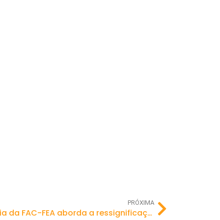
PRÓXIMA
Aula inaugural de pedagogia da FAC-FEA aborda a ressignificação do espaço escolar e as culturas das infâncias