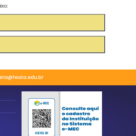
ixo:
aria@feata.edu.br