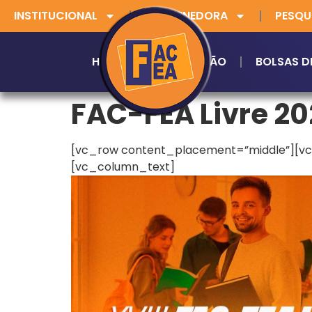
INSTITUCIONAL
MANTENEDORA
PESQU
HOME
GRADUAÇÃO
BOLSAS D
FAC-FEA Livre 20
[vc_row content_placement=”middle”][v
[vc_column_text]