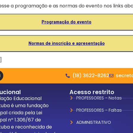
sse a programação e as normas do evento nos links aba
Programação do evento
Normas de inscrição e apresentação
]
(18) 3622-8262
secret
tucional
Acesso restrito
dação Educacional
PROFESSORES - Notas
tuba é uma fundação
PROFESSORES - Faltas
pal criada pela Lei
pal nº 1.306/67 de
ADMINISTRATIVO
tuba e reconhecida de