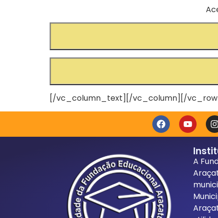
Ace
[/vc_column_text][/vc_column][/vc_row
Insti
A Fun
Araça
munici
Munici
Araça