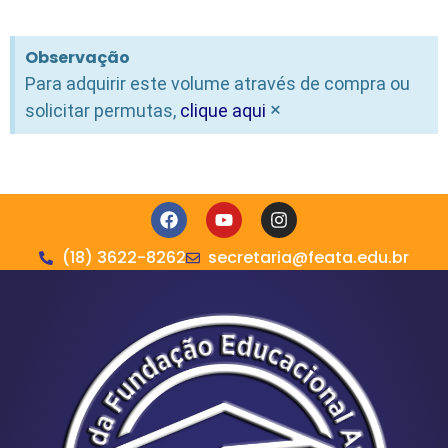
Observação
Para adquirir este volume através de compra ou
×
solicitar permutas,
clique aqui
(18) 3622-8262
secretaria@feata.edu.br