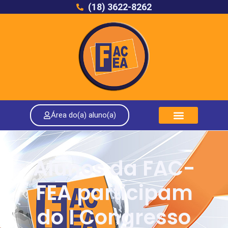
(18) 3622-8262
Área do(a) aluno(a)
Alunos da FAC-
FEA participam
do I Congresso